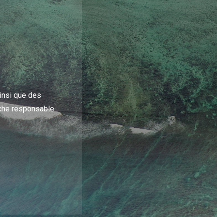
insi que des
oche responsable