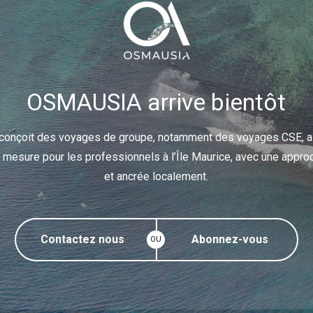
OSMAUSIA arrive bientôt
nçoit des voyages de groupe, notamment des voyages CSE, a
 mesure pour les professionnels à l’Île Maurice, avec une appr
et ancrée localement.
Contactez nous
Abonnez-vous
OU